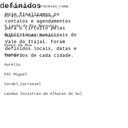
definidos
Acompanhamento_processo_roma
Hoje finalizamos os 
Eu Visito Tua Presença
contatos e agendamentos 
A Lenda do Rio Bernunça
para o circuito pelas 
bibliotecas municipais do 
Miguel, o Cavalivreiro
Vale do Itajaí. Foram 
Donos da Rua
definidos locais, datas e 
Pinheiro
horários de cada cidade.
Aurélio
PIC Miguel
Cordel_Carrossel
Lendas Sinistras de Alhures do Sul