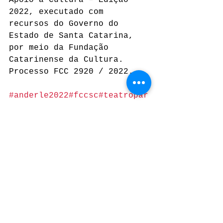
2022, executado com 
recursos do Governo do 
Estado de Santa Catarina, 
por meio da Fundação 
Catarinense da Cultura. 
Processo FCC 2920 / 2022.
#anderle2022
#fccsc
#teatropar
ainfância
#livro
#leitura
#lite
ratura
#biblioteca
#educacaoin
fantil
Ver tudo
Posts recentes