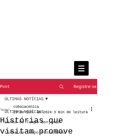
Registre-se
Post
ÚLTIMAS NOTÍCIAS
cobaiacenica
ÚLTIMAS NOTÍCIAS
13 de jun. de 2024
3 min de leitura
Histórias que
Linha do Tempo Benjamim
visitam promove
Linha do Tempo Passarinho