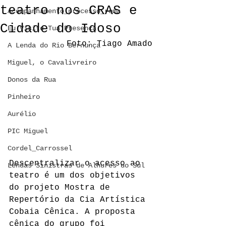
teatro nos CRAS e
Acompanhamento_processo_roma
Cidade do Idoso
Eu Visito Tua Presença
Foto: Tiago Amado
A Lenda do Rio Bernunça
Miguel, o Cavalivreiro
Donos da Rua
Pinheiro
Aurélio
PIC Miguel
Cordel_Carrossel
Descentralizar o acesso ao 
Lendas Sinistras de Alhures do Sul
teatro é um dos objetivos 
do projeto Mostra de 
Repertório da Cia Artística 
Cobaia Cênica. A proposta 
cênica do grupo foi 