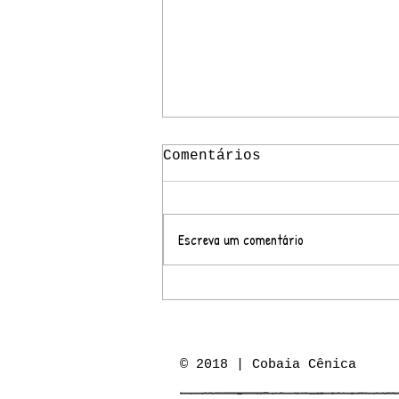
Comentários
Escreva um comentário
Espetáculo "300 –
Queda em Suspensão"
promove reflexão
sobre diversidade,
memória e resistência
© 2018 | Cobaia Cênica
em Rio do Sul