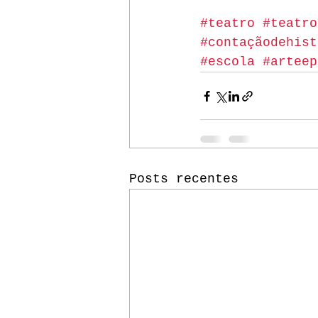
#teatro
#teatro
#contaçãodehist
#escola
#arteep
Posts recentes