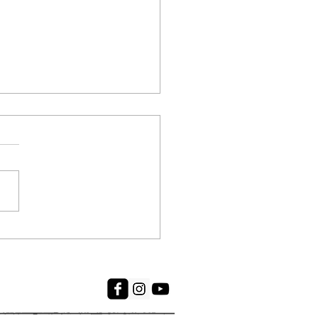
aia Cênica celebra
encontros do
jeto "Histórias
 visitam"