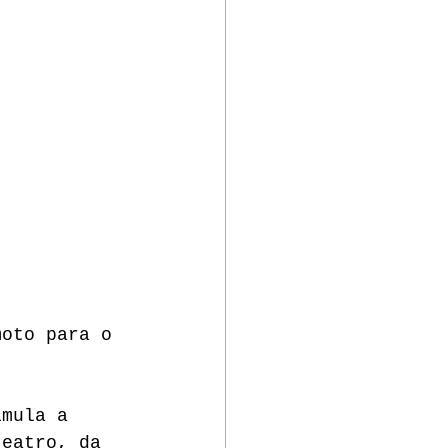
moto para o 
imula a 
teatro, da 