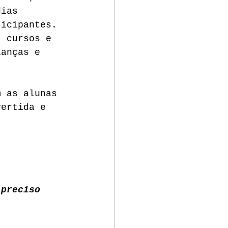
dias 
ticipantes. 
, cursos e 
ianças e 
m as alunas 
vertida e 
 preciso 