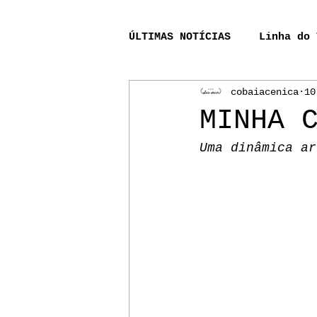
ÚLTIMAS NOTÍCIAS
Linha do 
cobaiacenica
10
Acompanhamento_processo_r
MINHA 
Uma dinâmica ar
A Lenda do Rio Bernunça
Pinheiro
Aurélio
P
Lendas Sinistras de Alhur