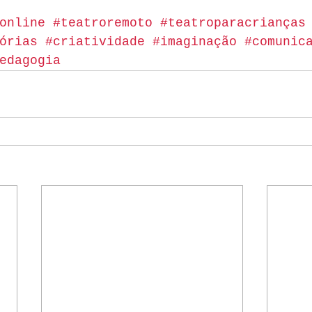
online
#teatroremoto
#teatroparacrianças
órias
#criatividade
#imaginação
#comunic
edagogia