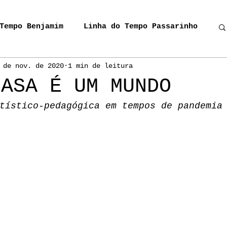
Tempo Benjamim
Linha do Tempo Passarinho
 de nov. de 2020
1 min de leitura
oma
Eu Visito Tua Presença
CASA É UM MUNDO
tístico-pedagógica em tempos de pandemia
Miguel, o Cavalivreiro
Donos da Rua
IC Miguel
Cordel_Carrossel
es do Sul