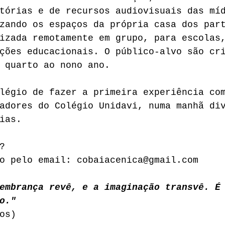
tórias e de recursos audiovisuais das mí
zando os espaços da própria casa dos par
izada remotamente em grupo, para escolas
ções educacionais. O público-alvo são cr
 quarto ao nono ano. 
légio de fazer a primeira experiência co
adores do Colégio Unidavi, numa manhã di
ias. 
? 
o pelo email: cobaiacenica@gmail.com 
embrança revê, e a imaginação transvê. É
o."
os)