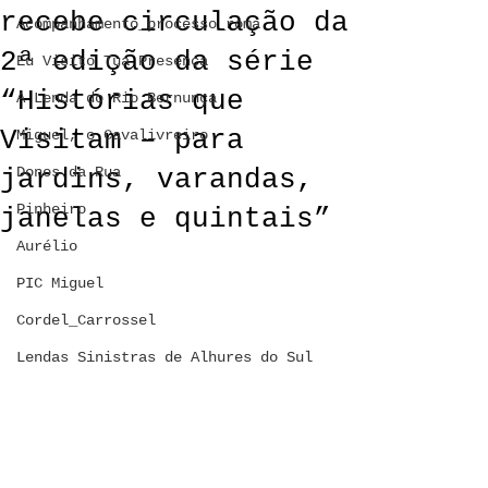
recebe circulação da
Acompanhamento_processo_roma
2ª edição da série
Eu Visito Tua Presença
“Histórias que
A Lenda do Rio Bernunça
Visitam – para
Miguel, o Cavalivreiro
jardins, varandas,
Donos da Rua
Pinheiro
janelas e quintais”
Aurélio
PIC Miguel
Cordel_Carrossel
Lendas Sinistras de Alhures do Sul