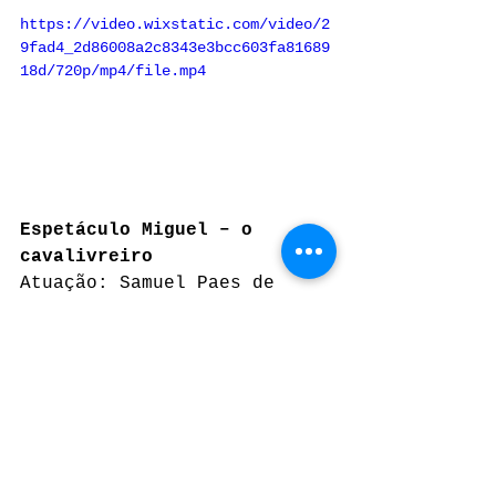
https://video.wixstatic.com/video/2
9fad4_2d86008a2c8343e3bcc603fa81689
18d/720p/mp4/file.mp4
Espetáculo Miguel – o 
cavalivreiro
Atuação: Samuel Paes de 
Luna e Thiago Becker
Texto e concepção: Samuel 
Paes de Luna
Direção e Figurino: Samuel 
Paes de Luna e Thiago Becker
Letras e Músicas: Samuel 
Paes de Luna e Thiago Becker