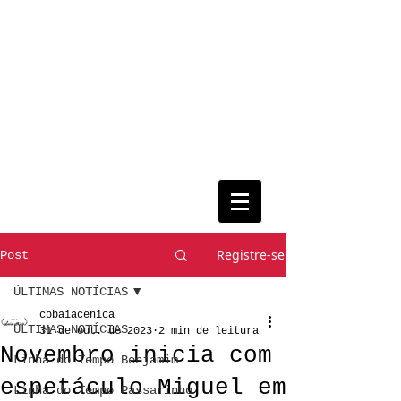
Registre-se
Post
ÚLTIMAS NOTÍCIAS
cobaiacenica
ÚLTIMAS NOTÍCIAS
31 de out. de 2023
2 min de leitura
Novembro inicia com
Linha do Tempo Benjamim
espetáculo Miguel em
Linha do Tempo Passarinho