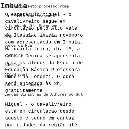
Imbuia
Acompanhamento_processo_roma
O espetáculo Miguel - o 
Eu Visito Tua Presença
cavalivreiro segue em 
A Lenda do Rio Bernunça
circulação pelo Alto Vale 
do Itajaí e inicia novembro 
Miguel, o Cavalivreiro
com apresentação em Imbuia. 
Donos da Rua
Na quarta-feira, dia 1º, a 
Pinheiro
Cobaia Cênica se apresenta 
para os alunos da Escola de 
Aurélio
Educação Básica Professora 
PIC Miguel
Umbelina Lorenzi. O obra 
será encenada às 8h, 
Cordel_Carrossel
gratuitamente.
Lendas Sinistras de Alhures do Sul
Miguel - o cavalivreiro 
está em circulação desde 
agosto e segue em cartaz 
por cidades da região até 