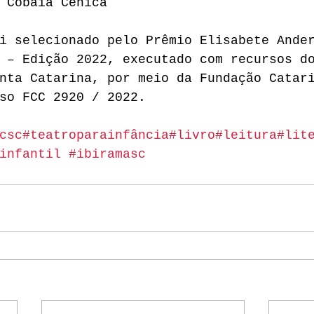
 Cobaia Cênica
i selecionado pelo Prêmio Elisabete Ande
 – Edição 2022, executado com recursos d
nta Catarina, por meio da Fundação Catar
so FCC 2920 / 2022.
csc
#teatroparainfância
#livro
#leitura
#lit
infantil
#ibiramasc