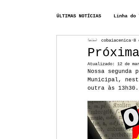
ÚLTIMAS NOTÍCIAS
Linha do 
cobaiacenica
8 
Acompanhamento_processo_r
Próxim
Atualizado:
12 de ma
A Lenda do Rio Bernunça
Nossa segunda p
Municipal, nest
outra às 13h30.
Pinheiro
Aurélio
P
Lendas Sinistras de Alhur