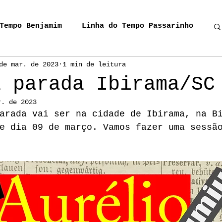
Tempo Benjamim
Linha do Tempo Passarinho
de mar. de 2023
1 min de leitura
oma
Eu Visito Tua Presença
a parada Ibirama/SC
r. de 2023
Miguel, o Cavalivreiro
Donos da Rua
arada vai ser na cidade de Ibirama, na B
e dia 09 de março. Vamos fazer uma sessã
IC Miguel
Cordel_Carrossel
es do Sul