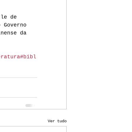
rle de 
o Governo 
inense da 
eratura
#bibl
Ver tudo