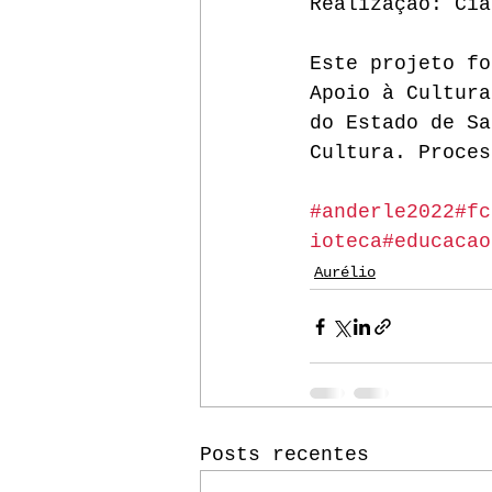
Realização: Cia
Este projeto fo
Apoio à Cultura
do Estado de Sa
Cultura. Proces
#anderle2022
#fc
ioteca
#educacao
Aurélio
Posts recentes