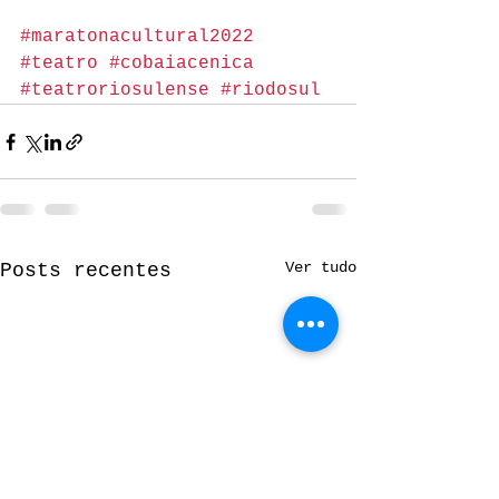
#maratonacultural2022
#teatro
#cobaiacenica
#teatroriosulense
#riodosul
Ver tudo
Posts recentes