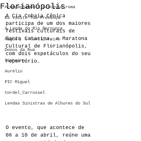
Florianópolis
Acompanhamento_processo_roma
A Cia Cobaia Cênica 
Eu Visito Tua Presença
participa de um dos maiores 
A Lenda do Rio Bernunça
festivais culturais de 
Santa Catarina, a Maratona 
Miguel, o Cavalivreiro
Cultural de Florianópolis, 
Donos da Rua
com dois espetáculos do seu 
Pinheiro
repertório.
Aurélio
PIC Miguel
Cordel_Carrossel
Lendas Sinistras de Alhures do Sul
O evento, que acontece de 
08 a 10 de abril, reúne uma 