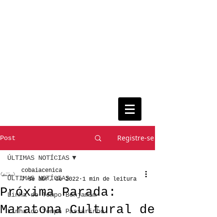
Registre-se
Post
ÚLTIMAS NOTÍCIAS
cobaiacenica
ÚLTIMAS NOTÍCIAS
7 de abr. de 2022
1 min de leitura
Próxima Parada:
Linha do Tempo Benjamim
Maratona Cultural de
Linha do Tempo Passarinho