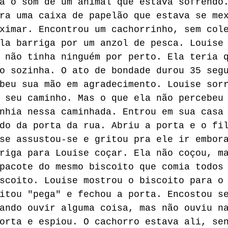
a o som de um animal que estava sofrendo
ra uma caixa de papelão que estava se me
ximar. Encontrou um cachorrinho, sem col
la barriga por um anzol de pesca. Louise
 não tinha ninguém por perto. Ela teria 
o sozinha. O ato de bondade durou 35 seg
beu sua mão em agradecimento. Louise sor
 seu caminho. Mas o que ela não percebeu
nhia nessa caminhada. Entrou em sua casa
do da porta da rua. Abriu a porta e o fi
se assustou-se e gritou pra ele ir embor
riga para Louise coçar. Ela não coçou, m
pacote do mesmo biscoito que comia todos
scoito. Louise mostrou o biscoito para o
itou "pega" e fechou a porta. Encostou s
ando ouvir alguma coisa, mas não ouviu n
orta e espiou. O cachorro estava ali, se