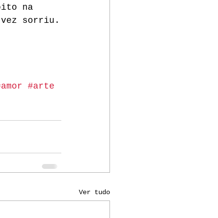
oito na 
 vez sorriu.
#amor
#arte
Ver tudo