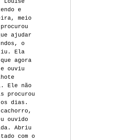
. Louise 
xendo e 
eira, meio 
 procurou 
que ajudar 
undos, o 
riu. Ela 
 que agora 
 e ouviu 
lhote 
a. Ele não 
as procurou 
 os dias. 
 cachorro, 
eu ouvido 
ada. Abriu 
ntado com o 