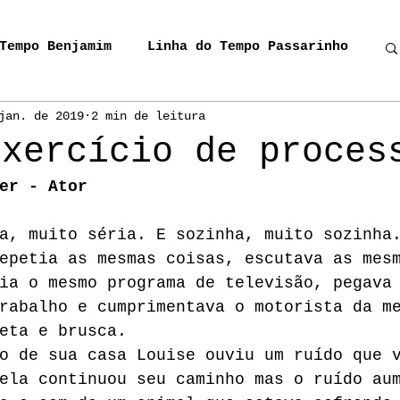
Tempo Benjamim
Linha do Tempo Passarinho
jan. de 2019
2 min de leitura
oma
Eu Visito Tua Presença
exercício de proces
er - Ator
Miguel, o Cavalivreiro
Donos da Rua
a, muito séria. E sozinha, muito sozinha
epetia as mesmas coisas, escutava as mes
IC Miguel
Cordel_Carrossel
ia o mesmo programa de televisão, pegava
rabalho e cumprimentava o motorista da m
eta e brusca.
es do Sul
o de sua casa Louise ouviu um ruído que 
ela continuou seu caminho mas o ruído au