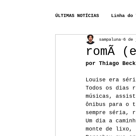
ÚLTIMAS NOTÍCIAS
Linha do 
sampaluna
6 de 
Acompanhamento_processo_r
romÃ (
por Thiago Beck
A Lenda do Rio Bernunça
Louise era séri
Todos os dias r
Pinheiro
Aurélio
P
músicas, assist
ônibus para o t
sempre séria, r
Lendas Sinistras de Alhur
Um dia a caminh
monte de lixo, 