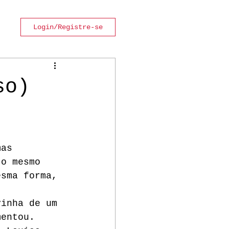
Login/Registre-se
so)
. 
mas 
 o mesmo 
esma forma, 
vinha de um 
mentou. 