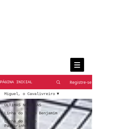
Registre-se
PÁGINA INICIAL
Miguel, o Cavalivreiro
ÚLTIMAS NOTÍCIAS
Linha do Tempo Benjamim
Linha do Tempo
Passarinho