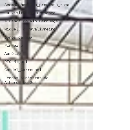
Acompanhamento_processo_roma
Eu Visito Tua Presença
A Lenda do Rio Bernunça
Miguel, o Cavalivreiro
Donos da Rua
Pinheiro
Aurélio
PIC Miguel
Cordel_Carrossel
Lendas Sinistras de
Alhures do Sul