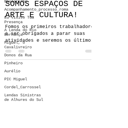
Passarinho
SOMOS ESPAÇOS DE
Acompanhamento_processo_roma
ARTE E CULTURA!
Eu Visito Tua
Presença
Fomos os primeiros trabalhadores
A Lenda do Rio
a ser obrigados a parar suas
Bernunça
atividades e seremos os últimos
Miguel, o
Cavalivreiro
a voltar! Somos muitos espaços
culturais...
Donos da Rua
Pinheiro
Aurélio
PIC Miguel
Cordel_Carrossel
Lendas Sinistras
de Alhures do Sul