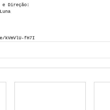
 e Direção:
Luna
e/kVmVlU-fH7I