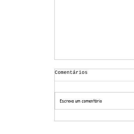
Comentários
Escreva um comentário
Espetáculo "300 –
Queda em Suspensão"
promove reflexão