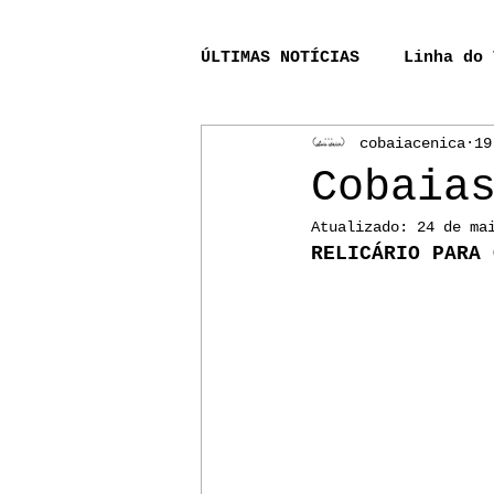
ÚLTIMAS NOTÍCIAS
Linha do 
cobaiacenica
19
Acompanhamento_processo_r
Cobaia
Atualizado:
24 de ma
A Lenda do Rio Bernunça
RELICÁRIO PARA 
Pinheiro
Aurélio
P
Lendas Sinistras de Alhur