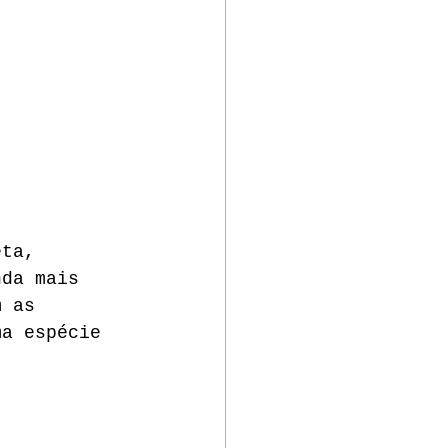
eta, 
nda mais 
m as 
ma espécie 