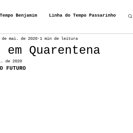
Tempo Benjamim
Linha do Tempo Passarinho
 de mai. de 2020
1 min de leitura
oma
Eu Visito Tua Presença
s em Quarentena
i. de 2020
Miguel, o Cavalivreiro
Donos da Rua
O FUTURO
IC Miguel
Cordel_Carrossel
es do Sul