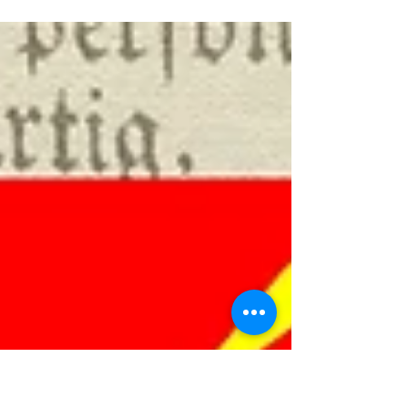
circulação vai ser na cidade de
Ituporanga, na Biblioteca
Pública Municipal Dr. Jorge
Lacerda, neste dia 10 de...