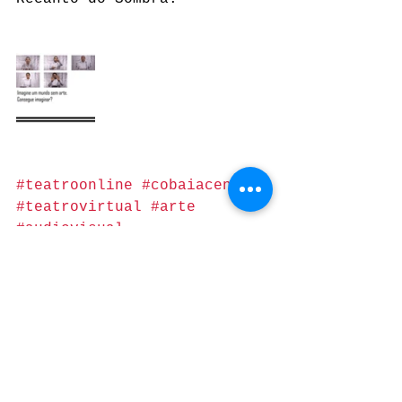
#teatroonline
#cobaiacenica
#teatrovirtual
#arte
#audiovisual
#semartedigoquenaovives
#art
#experimentocenico
#teatro