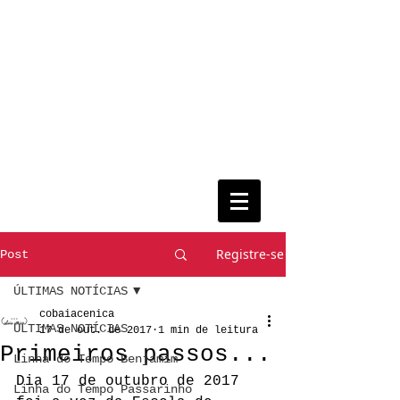
Registre-se
Post
ÚLTIMAS NOTÍCIAS
cobaiacenica
ÚLTIMAS NOTÍCIAS
17 de out. de 2017
1 min de leitura
Primeiros passos...
Linha do Tempo Benjamim
Dia 17 de outubro de 2017 
Linha do Tempo Passarinho