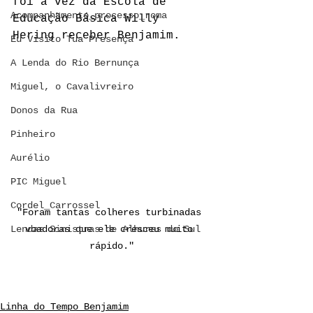
foi a vez da Escola de 
Acompanhamento_processo_roma
Educação Básica Willy 
Hering receber Benjamim.
Eu Visito Tua Presença
A Lenda do Rio Bernunça
Miguel, o Cavalivreiro
Donos da Rua
Pinheiro
Aurélio
PIC Miguel
Cordel_Carrossel
"Foram tantas colheres turbinadas 
Lendas Sinistras de Alhures do Sul
voadoras que ele cresceu muito 
rápido."
Linha do Tempo Benjamim