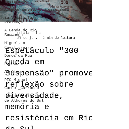
Passarinho
Acompanhamento_processo_roma
Eu Visito Tua
Presença
A Lenda do Rio
cobaiacenica
Bernunça
24 de jun.
2 min de leitura
Miguel, o
Cavalivreiro
Espetáculo "300 –
Donos da Rua
Queda em
Pinheiro
Suspensão" promove
Aurélio
PIC Miguel
reflexão sobre
Cordel_Carrossel
diversidade,
Lendas Sinistras
de Alhures do Sul
memória e
resistência em Rio