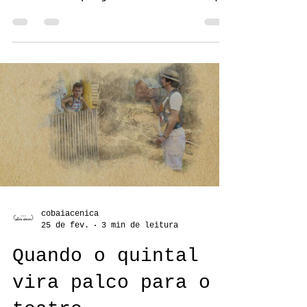
Cobaia Cênica leva
teatro a mais
quatro cidades do
Alto Vale
Moradores de Mirim Doce,
Ibirama, Agronômica e Rio do Sul
recebem o projeto "Histórias que
visitam - para jardins,
varandas, janelas e quintais".