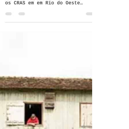
espetáculo teatral
Apresentações da Cobaia Cênica
são realizadas em parceria com
os CRAS em em Rio do Oeste
(05/05), Agrolândia (06/05) e
José Boiteux (07/05)