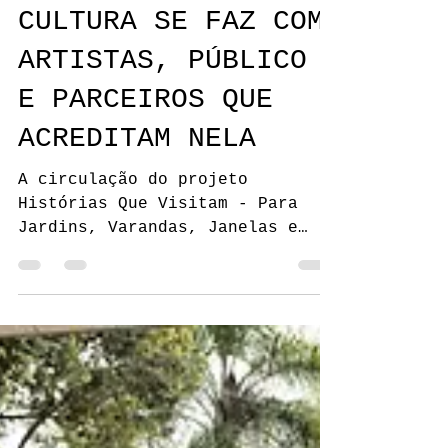
CULTURA SE FAZ COM
ARTISTAS, PÚBLICO
E PARCEIROS QUE
ACREDITAM NELA
A circulação do projeto
Histórias Que Visitam - Para
Jardins, Varandas, Janelas e
Quintais - Alto Vale só foi
possível graças ao investimento
das empresas FRAHM e GRUPO
RODHEN, que acreditaram no poder
transformador da arte e se
tornaram parceiras desta
iniciativa proposta por Samuel
Paes de Luna e selecionada pelo
Programa de Incentivo à Cultura