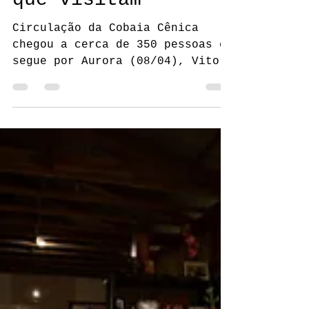
Troca de
experiências entre
ator e público
marca "Histórias
que visitam"
Circulação da Cobaia Cênica
chegou a cerca de 350 pessoas e
segue por Aurora (08/04), Vitor
Meireles (09/04), Trombudo
Central (14/04) e Chapadão do
Lageado (15/04).