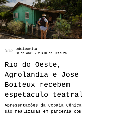
Witmarsum (21/05), Imbuia
(25/05) e Rio do Campo (26/05)
cobaiacenica
30 de abr.
2 min de leitura
Rio do Oeste,
Agrolândia e José
Boiteux recebem