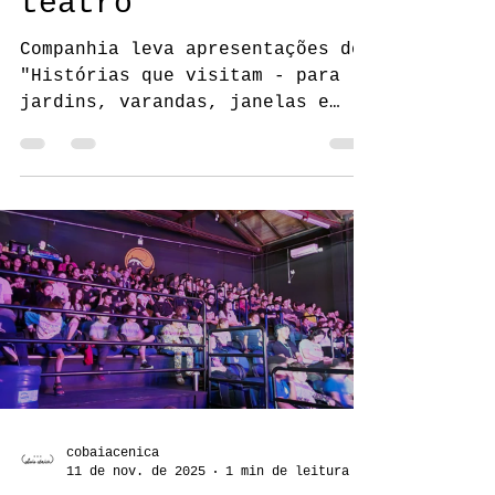
cobaiacenica
25 de fev.
3 min de leitura
Quando o quintal
vira palco para o
teatro
Companhia leva apresentações do
"Histórias que visitam - para
jardins, varandas, janelas e
quintais" para os lares de
moradores do Alto Vale do Itajaí
em nova circulação.